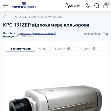
0
Клієнту
KPC-131ZEP відеокамера кольорова
KPC-131ZEP відеокамера кольорова
Виробник:
(производитель не указан)
0
Артикул:
99-00000639
Все про товар
Опис
Відгуки
Питання
0
0