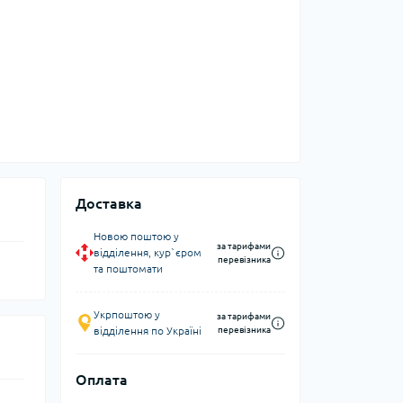
Доставка
Новою поштою у
за тарифами
відділення, кур`єром
перевізника
та поштомати
Укрпоштою у
за тарифами
відділення по Україні
перевізника
Оплата