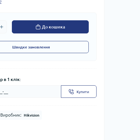
?
До кошика
Швидке замовлення
 в 1 клік:
Купити
Виробник:
Hikvision