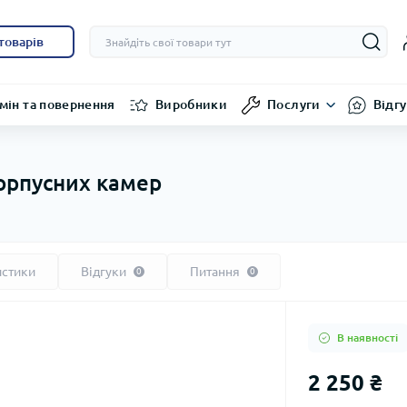
товарів
мін та повернення
Виробники
Послуги
Відг
орпусних камер
истики
Відгуки
Питання
0
0
В наявності
2 250 ₴