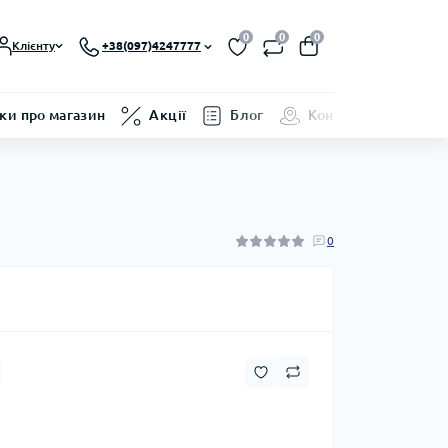
0
0
0
Клієнту
+38(097)4247777
уки про магазин
Акції
Блог
Контакти
0