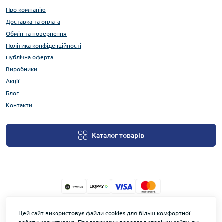
Про компанію
Доставка та оплата
Обмін та повернення
Політика конфіденційності
Публічна оферта
Виробники
Акції
Блог
Контакти
Каталог товарів
TOWERSECURITY.STORE © 2026
Цей сайт використовує файли cookies для більш комфортної
роботи користувача. Продовжуючи перегляд сторінок сайту, ви