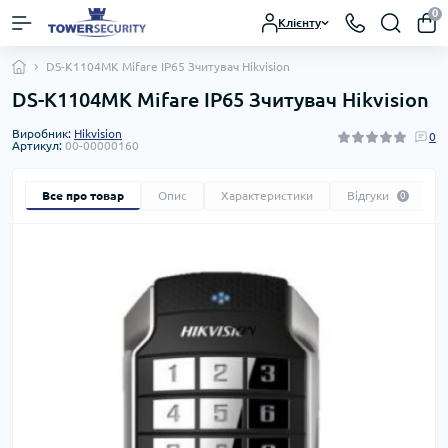
0
Клієнту
DS-K1104MK Mifare IP65 Зчитувач Hikvision
DS-K1104MK Mifare IP65 Зчитувач Hikvision
Виробник:
Hikvision
0
Артикул:
00-00000160
Все про товар
Опис
Характеристики
Відгуки
0