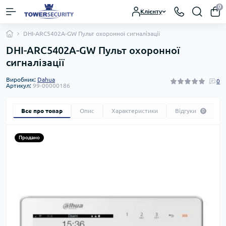
0
Клієнту
DHI-ARC5402A-GW Пульт охоронної сигналізації
DHI-ARC5402A-GW Пульт охоронної
сигналізації
Виробник:
Dahua
0
Артикул:
99-00000186
Все про товар
Опис
Характеристики
Відгуки
0
Продано