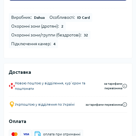
Виробник:
Особливості:
Dahua
ID Card
Охоронні зони (дротяні):
2
Охоронні зони/группи (бездротові):
32
Підключення камер:
4
Доставка
Новою поштою у відділення, кур`єром та
за тарифами
поштомати
перевізника
Укрпоштою у відділення по Україні
за тарифами перевізника
Оплата
оплата при отриманні