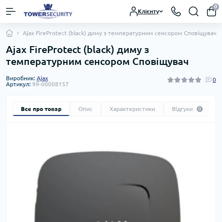
0
Клієнту
Ajax FireProtect (black) диму з температурним сенсором Сповіщувач
Ajax FireProtect (black) диму з
температурним сенсором Сповіщувач
Виробник:
Ajax
0
Артикул:
99-00008157
Все про товар
Опис
Характеристики
Відгуки
0