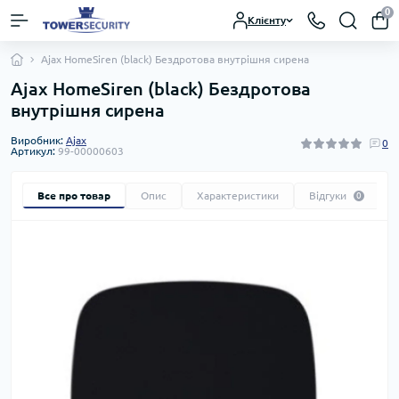
0
Клієнту
Ajax HomeSiren (black) Бездротова внутрішня сирена
Ajax HomeSiren (black) Бездротова
внутрішня сирена
Виробник:
Ajax
0
Артикул:
99-00000603
Все про товар
Опис
Характеристики
Відгуки
0