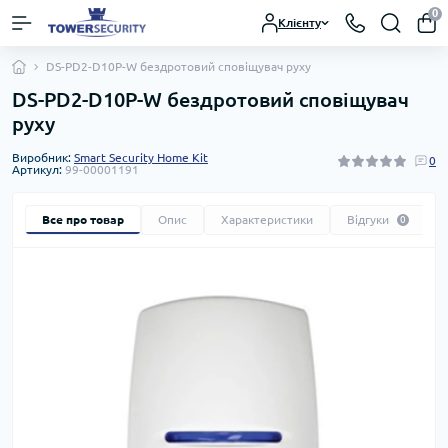
0
Клієнту
DS-PD2-D10P-W бездротовий сповіщувач руху
DS-PD2-D10P-W бездротовий сповіщувач
руху
Виробник:
Smart Security Home Kit
0
Артикул:
99-00001191
Все про товар
Опис
Характеристики
Відгуки
0