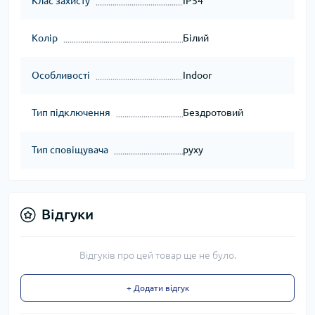
Клас захисту
IP54
Колір
Білий
Особливості
Indoor
Тип підключення
Бездротовий
Тип сповіщувача
руху
Відгуки
Відгуків про цей товар ще не було.
+ Додати відгук