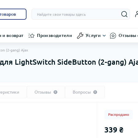
 товаров
 и возврат
Производители
Услуги
Отзывы 
on (2-gang) Ajax
для LightSwitch SideButton (2-gang) Aj
теристики
Отзывы
Вопросы
0
0
Распродано
339 ₴