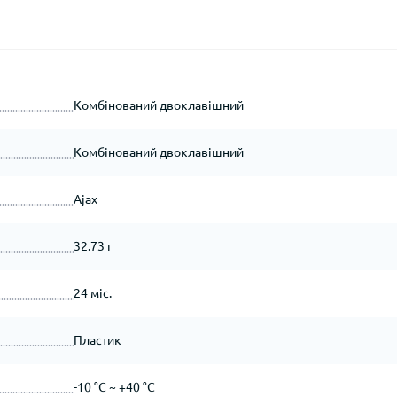
Комбінований двоклавішний
Комбінований двоклавішний
Ajax
32.73 г
24 міс.
Пластик
-10 °C ~ +40 °C