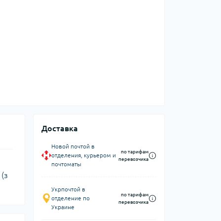
Доставка
Новой почтой в
по тарифам
отделения, курьером и
перевозчика
почтоматы
 (з
Укрпочтой в
по тарифам
отделение по
перевозчика
Украине