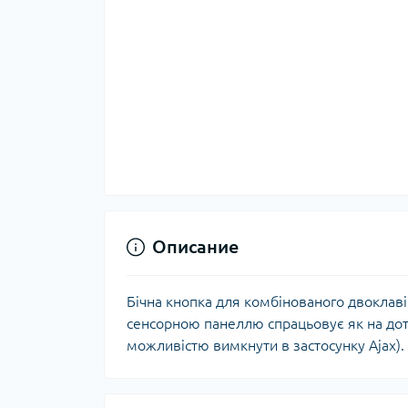
Описание
Бічна кнопка для комбінованого двоклаві
сенсорною панеллю спрацьовує як на дотик
можливістю вимкнути в застосунку Ajax). Р