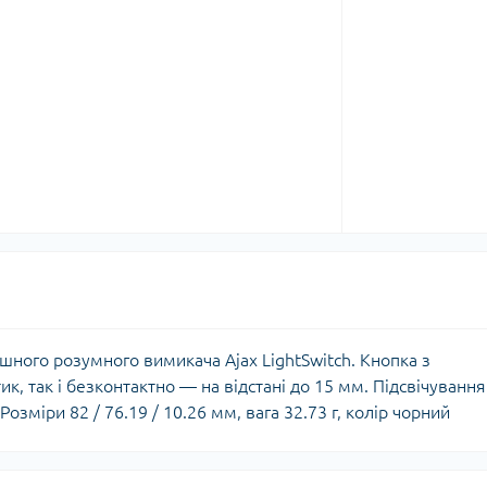
шного розумного вимикача Ajax LightSwitch. Кнопка з
, так і безконтактно — на відстані до 15 мм. Підсвічування
озміри 82 / 76.19 / 10.26 мм, вага 32.73 г, колір чорний