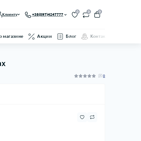
0
0
0
Клиенту
+38(097)4247777
о магазине
Акции
Блог
Контакты
ax
0