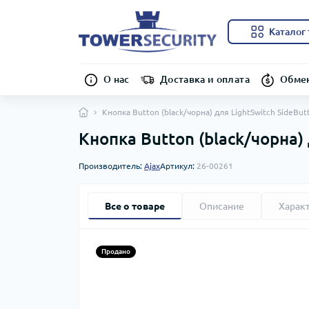
Каталог
О нас
Доставка и оплата
Обмен
Кнопка Button (black/чорна) для LightSwitch SideButt
Кнопка Button (black/чорна) 
Производитель:
Ajax
Артикул:
26-00261
Все о товаре
Описание
Харак
Продано