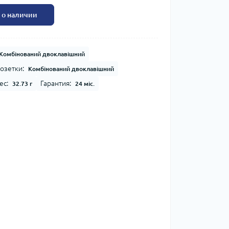
 о наличии
Комбінований двоклавішний
озетки:
Комбінований двоклавішний
ес:
Гарантия:
32.73 г
24 міс.