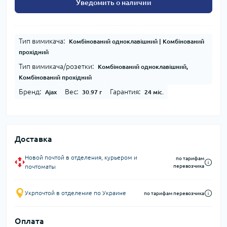
Уведомить о наличии
Тип вимикача:
Комбінований одноклавішний | Комбінований
прохідний
Тип вимикача/розетки:
Комбінований одноклавішний,
Комбінований прохідний
Бренд:
Вес:
Гарантия:
Ajax
30.97 г
24 міс.
Доставка
Новой почтой в отделения, курьером и
по тарифам
почтоматы
перевозчика
Укрпочтой в отделение по Украине
по тарифам перевозчика
Оплата