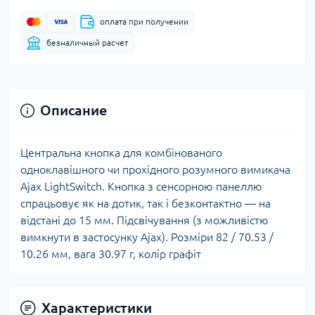
оплата при получении
безналичный расчет
Описание
Центральна кнопка для комбінованого
одноклавішного чи прохідного розумного вимикача
Ajax LightSwitch. Кнопка з сенсорною панеллю
спрацьовує як на дотик, так і безконтактно — на
відстані до 15 мм. Підсвічування (з можливістю
вимкнути в застосунку Ajax). Розміри 82 / 70.53 /
10.26 мм, вага 30.97 г, колір графіт
Характеристики