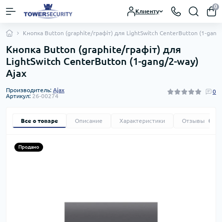
0
Клиенту
Кнопка Button (graphite/графіт) для LightSwitch CenterButton (1-gang/
Кнопка Button (graphite/графіт) для
LightSwitch CenterButton (1-gang/2-way)
Ajax
Производитель:
Ajax
0
Артикул:
26-00274
Все о товаре
Описание
Характеристики
Отзывы
0
Продано