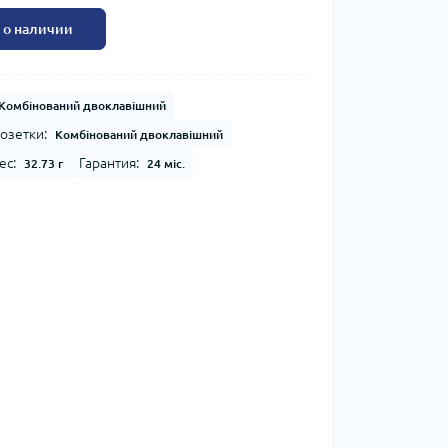
 о наличии
Комбінований двоклавішний
озетки:
Комбінований двоклавішний
ес:
Гарантия:
32.73 г
24 міс.