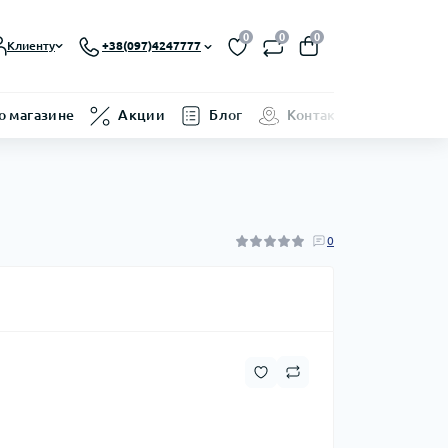
0
0
0
Клиенту
+38(097)4247777
о магазине
Акции
Блог
Контакты
0