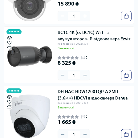
15 890 ₴
BC1C 4K (cs-BC1C) Wi-Fi з
новинка
акумулятором IP відеокамера Ezviz
Код товару: 99-00021574
В наявності
0
8 325 ₴
DH-HAC-HDW1200TQP-A 2МП
новинка
(3.6мм) HDCVI відеокамера Dahua
Код товару: 99-00017434
В наявності
0
1 665 ₴