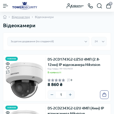
0
Клієнту
Відеонагляд
Відеокамери
Відеокамери
DS-2CD1743G2-LIZSU 4МП (2.8-
новинка
12мм) IP відеокамера Hikvision
Код товару: 99-10024658
В наявності
0
8 860 ₴
DS-2CD2343G2-LI2U 4МП (4мм) IP
новинка
відеокамера Hikvision