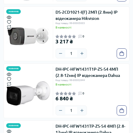
DS-2CD1021-I(F) 2МП (2.8мм) IP
новинка
відеокамера Hikvision
Код товару: 99-00005003
В наявності
0
3 217 ₴
DH-IPC-HFW1431T1P-ZS-S4 4МП
новинка
(2.8-12мм) IP відеокамера Dahua
Код товару: 99-00002844
В наявності
0
6 840 ₴
DH-IPC-HFW1431TP-ZS-S4 4МП (2.8-
новинка
12мм) IP відеокамера Dahua