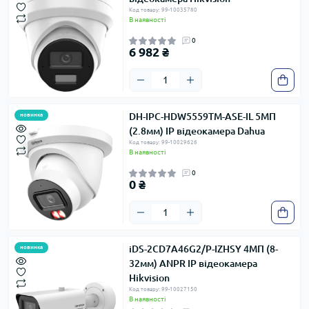
Код товару: 99-10035780
В наявності
0
6 982 ₴
DH-IPC-HDW5559TM-ASE-IL 5МП
новинка
(2.8мм) IP відеокамера Dahua
Код товару: 99-10029626
В наявності
0
0 ₴
iDS-2CD7A46G2/P-IZHSY 4МП (8-
новинка
32мм) ANPR IP відеокамера
Hikvision
Код товару: 99-10027150
В наявності