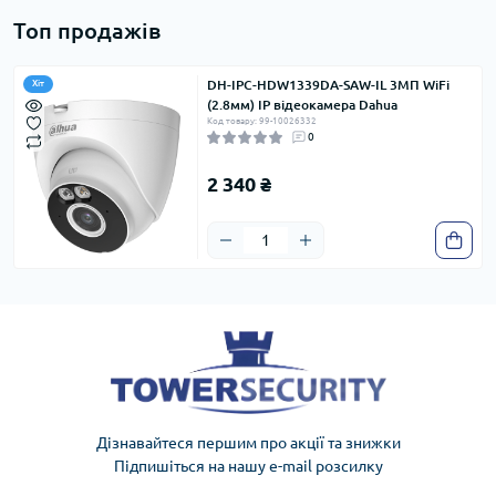
Топ продажів
DH-IPC-HDW1339DA-SAW-IL 3МП WiFi
Хіт
(2.8мм) IP відеокамера Dahua
Код товару: 99-10026332
0
2 340 ₴
Дізнавайтеся першим про акції та знижки
Підпишіться на нашу e-mail розсилку