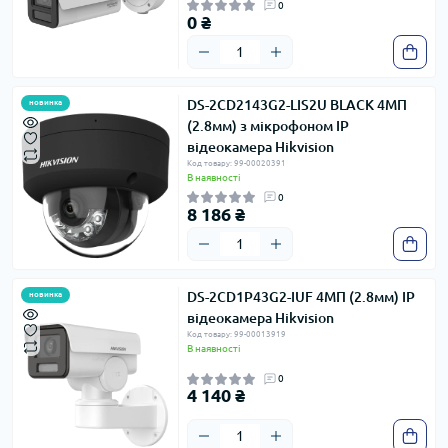
0
0 ₴
DS-2CD2143G2-LIS2U BLACK 4МП
новинка
(2.8мм) з мікрофоном IP
відеокамера Hikvision
Код товару: 99-00020391
В наявності
0
8 186 ₴
DS-2CD1P43G2-IUF 4МП (2.8мм) IP
новинка
відеокамера Hikvision
Код товару: 99-00013919
В наявності
0
4 140 ₴