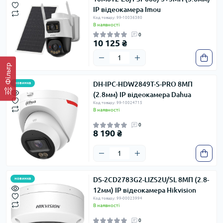
IP відеокамера Imou
Код товару: 99-10036380
В наявності
0
10 125 ₴
Фільтр
DH-IPC-HDW2849T-S-PRO 8МП
новинка
(2.8мм) IP відеокамера Dahua
Код товару: 99-10024715
В наявності
0
8 190 ₴
DS-2CD2783G2-LIZS2U/SL 8МП (2.8-
новинка
12мм) IP відеокамера Hikvision
Код товару: 99-00023994
В наявності
0