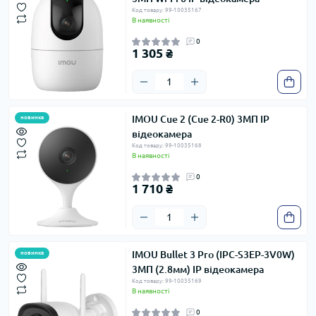
Код товару: 99-10035167
В наявності
0
1 305 ₴
IMOU Cue 2 (Cue 2-R0) 3МП IP
новинка
відеокамера
Код товару: 99-10035168
В наявності
0
1 710 ₴
IMOU Bullet 3 Pro (IPC-S3EP-3V0W)
новинка
3МП (2.8мм) IP відеокамера
Код товару: 99-10035169
В наявності
0