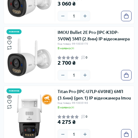
3 060 ₴
IMOU Bullet 2E Pro (IPC-K3DP-
новинка
5V0W) 5МП (2.8мм) IP відеокамера
Код товару: 99-10035170
В наявності
0
2 700 ₴
Titan Pro (IPC-U7LP-6V0NE) 6МП
новинка
(3.6мм) (gen.1) IP відеокамера Imou
Код товару: 99-10035185
В наявності
0
4 275 ₴