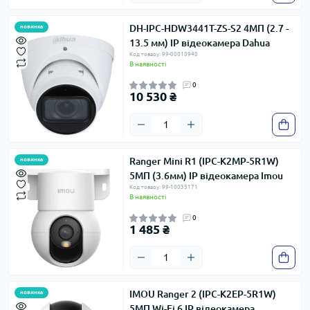
DH-IPC-HDW3441T-ZS-S2 4МП (2.7 -
новинка
13.5 мм) IP відеокамера Dahua
Код товару: 99-00010940
В наявності
0
10 530 ₴
Ranger Mini R1 (IPC-K2MP-5R1W)
новинка
5МП (3.6мм) IP відеокамера Imou
Код товару: 99-10035171
В наявності
0
1 485 ₴
IMOU Ranger 2 (IPC-K2EP-5R1W)
новинка
5МП Wi-Fi 6 IP відеокамера