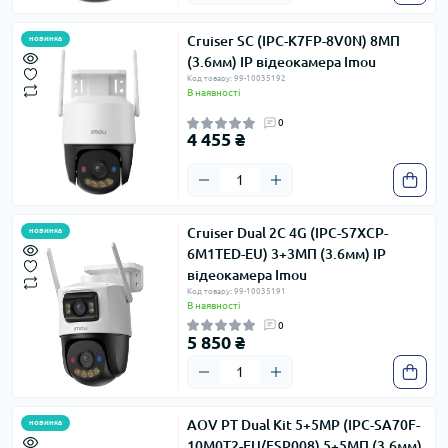
Cruiser SC (IPC-K7FP-8V0N) 8МП
новинка
(3.6мм) IP відеокамера Imou
Код товару: 99-10035192
В наявності
0
4 455 ₴
Cruiser Dual 2C 4G (IPC-S7XCP-
новинка
6M1TED-EU) 3+3МП (3.6мм) IP
відеокамера Imou
Код товару: 99-10035191
В наявності
0
5 850 ₴
AOV PT Dual Kit 5+5MP (IPC-SA70F-
новинка
10M0T2-EU/FSP008) 5+5МП (3.6мм)