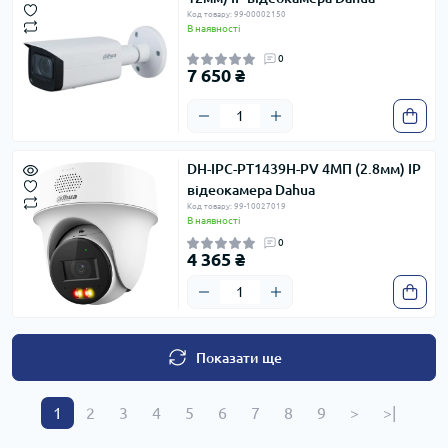
Код товару: 99-00002150
В наявності
0
7 650 ₴
DH-IPC-PT1439H-PV 4МП (2.8мм) IP
відеокамера Dahua
Код товару: 99-10027019
В наявності
0
4 365 ₴
Показати ще
1
2
3
4
5
6
7
8
9
>
>|