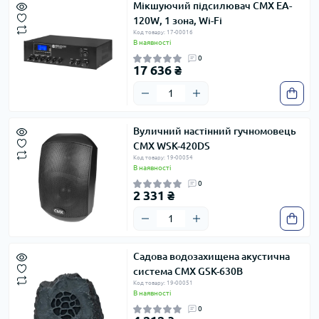
Мікшуючий підсилювач CMX EA-
120W, 1 зона, Wi-Fi
Код товару: 17-00016
В наявності
0
17 636 ₴
Вуличний настінний гучномовець
CMX WSK-420DS
Код товару: 19-00054
В наявності
0
2 331 ₴
Садова водозахищена акустична
система CMX GSK-630B
Код товару: 19-00051
В наявності
0