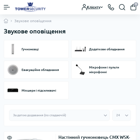
0
Клієнту
Звукове оповіщення
Звукове оповіщення
Гучномовці
Додаткове обладнання
Мікрофони і пульти
Евакуаційне обладнання
мікрофонні
Мікшери і підсилювачі
Настінний гучномовець CMX WSK-