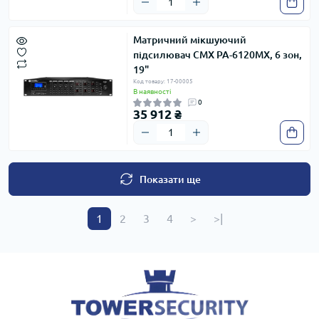
Матричний мікшуючий
підсилювач CMX PA-6120MX, 6 зон,
19"
Код товару: 17-00005
В наявності
0
35 912 ₴
Показати ще
1
2
3
4
>
>|