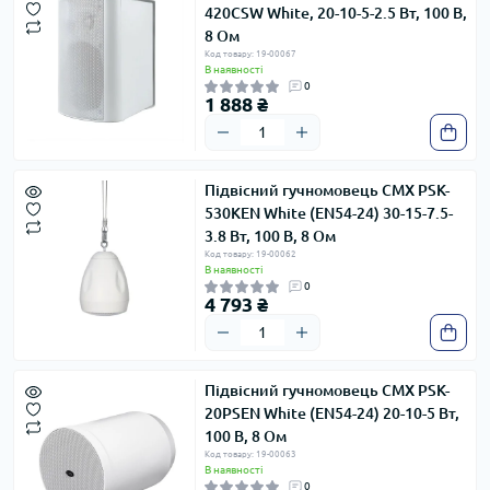
420CSW White, 20-10-5-2.5 Вт, 100 В,
8 Ом
Код товару: 19-00067
В наявності
0
1 888 ₴
Підвісний гучномовець CMX PSK-
530KEN White (EN54-24) 30-15-7.5-
3.8 Вт, 100 В, 8 Ом
Код товару: 19-00062
В наявності
0
4 793 ₴
Підвісний гучномовець CMX PSK-
20PSEN White (EN54-24) 20-10-5 Вт,
100 В, 8 Ом
Код товару: 19-00063
В наявності
0