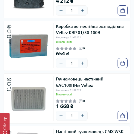
4 212 ₴
Коробка вогнестійка розподільна
Vellez КВР 01/30-100В
Код товару: 11-00122
В наявності
0
654 ₴
Гучномовець настінний
6АС100ПНм Vellez
Код товару: 11-00239
В наявності
0
1 668 ₴
Фільтр
Настінний гучномовець CMX WSK-