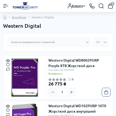
0
Клієнту
Виробник
Western Digital
Western Digital
Western Digital WD8002PURP
Purple 8TB Жорсткий диск
Код товару: 99-10036300
В наявності
0
26 775 ₴
Western Digital WD102PURP 10Тб
Жорсткий диск внутрішній
Код товару: 99-10037127