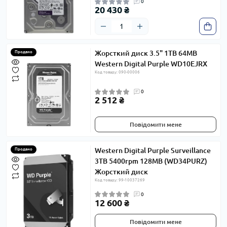
0
20 430 ₴
Жорсткий диск 3.5" 1TB 64MB
Продано
Western Digital Purple WD10EJRX
Код товару: 090-00006
0
2 512 ₴
Повідомити мене
Western Digital Purple Surveillance
Продано
3TB 5400rpm 128MB (WD34PURZ)
Жорсткий диск
Код товару: 99-10037269
0
12 600 ₴
Повідомити мене