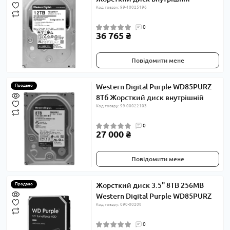
Код товару: 99-10025196
0
36 765 ₴
Повідомити мене
Western Digital Purple WD85PURZ
Продано
8Тб Жорсткий диск внутрішній
Код товару: 99-00022103
0
27 000 ₴
Повідомити мене
Жорсткий диск 3.5" 8TB 256MB
Продано
Western Digital Purple WD85PURZ
Код товару: 090-00208
0